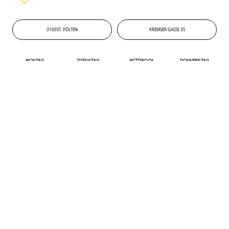
3100
ST. PÖLTEN
KREMSER GASSE 35
3100
'
KREMSER GASSE 35
MONTAG
DIENSTAG
MITTWOCH
DONNERSTAG
11:00 - 21:00 UHR
11:00 - 21:00 UHR
11:00 - 21:00 UHR
11:00 - 21:00 UHR
FREITAG
SAMSTAG
SONNTAG
11:00 - 21:00 UHR
11:00 - 21:00 UHR
11:00 - 21:00 UHR
ROUTENPLANER
KAiSER'S STUTTGART
70173
STUTTGART
KÖNIGSBAU PASSAGEN
70173
'
KÖNIGSBAU PASSAGEN